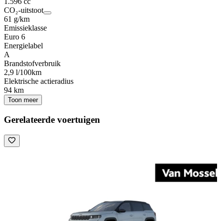
1.596 cc
CO₂-uitstoot
61 g/km
Emissieklasse
Euro 6
Energielabel
A
Brandstofverbruik
2,9 l/100km
Elektrische actieradius
94 km
Toon meer
Gerelateerde voertuigen