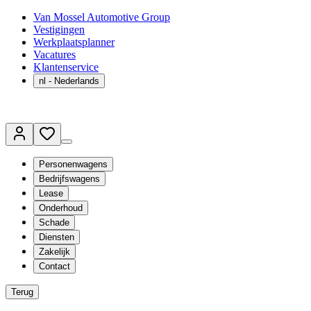
Van Mossel Automotive Group
Vestigingen
Werkplaatsplanner
Vacatures
Klantenservice
nl
- Nederlands
Personenwagens
Bedrijfswagens
Lease
Onderhoud
Schade
Diensten
Zakelijk
Contact
Terug