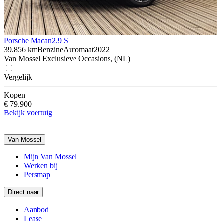
Porsche Macan
2.9 S
39.856 km
Benzine
Automaat
2022
Van Mossel Exclusieve Occasions, (NL)
Vergelijk
Kopen
€ 79.900
Bekijk voertuig
Van Mossel
Mijn Van Mossel
Werken bij
Persmap
Direct naar
Aanbod
Lease