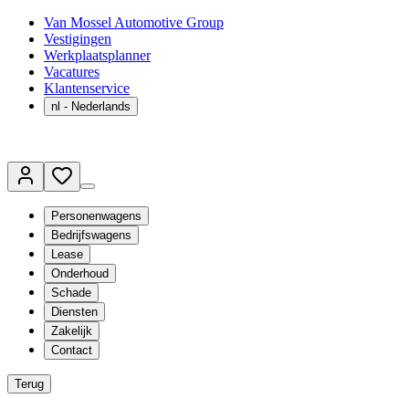
Van Mossel Automotive Group
Vestigingen
Werkplaatsplanner
Vacatures
Klantenservice
nl
- Nederlands
Personenwagens
Bedrijfswagens
Lease
Onderhoud
Schade
Diensten
Zakelijk
Contact
Terug