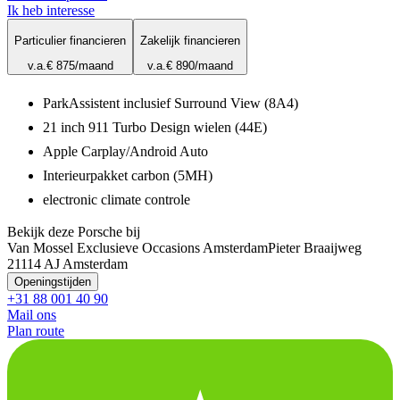
Ik heb interesse
Particulier financieren
Zakelijk financieren
v.a.
€ 875
/maand
v.a.
€ 890
/maand
ParkAssistent inclusief Surround View (8A4)
21 inch 911 Turbo Design wielen (44E)
Apple Carplay/Android Auto
Interieurpakket carbon (5MH)
electronic climate controle
Bekijk deze Porsche bij
Van Mossel Exclusieve Occasions Amsterdam
Pieter Braaijweg
2
1114 AJ Amsterdam
Openingstijden
+31 88 001 40 90
Mail ons
Plan route