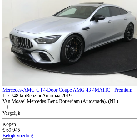
Mercedes-AMG GT
4-Door Coupe AMG 43 4MATIC+ Premium
117.748 km
Benzine
Automaat
2019
Van Mossel Mercedes-Benz Rotterdam (Autostrada), (NL)
Vergelijk
Kopen
€ 69.945
Bekijk voertuig