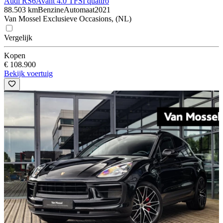
Audi RS6
Avant 4.0 TFSI quattro
88.503 km
Benzine
Automaat
2021
Van Mossel Exclusieve Occasions, (NL)
Vergelijk
Kopen
€ 108.900
Bekijk voertuig