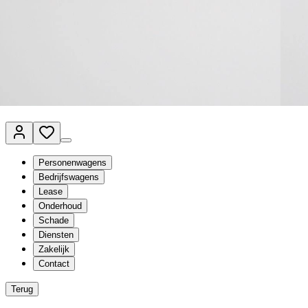
Van Mossel Automotive Group
Vestigingen
Werkplaatsplanner
Vacatures
Klantenservice
nl
- Nederlands
Personenwagens
Bedrijfswagens
Lease
Onderhoud
Schade
Diensten
Zakelijk
Contact
Terug