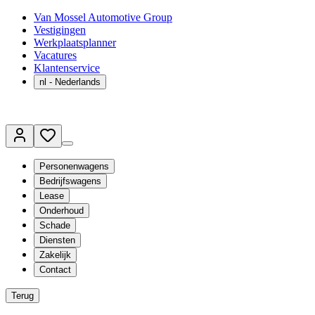
Van Mossel Automotive Group
Vestigingen
Werkplaatsplanner
Vacatures
Klantenservice
nl
- Nederlands
Personenwagens
Bedrijfswagens
Lease
Onderhoud
Schade
Diensten
Zakelijk
Contact
Terug