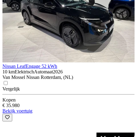
Nissan Leaf
Engage 52 kWh
10 km
Elektrisch
Automaat
2026
Van Mossel Nissan Rotterdam, (NL)
Vergelijk
Kopen
€ 35.980
Bekijk voertuig