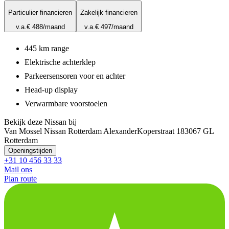
Particulier financieren
Zakelijk financieren
v.a.
€ 488
/maand
v.a.
€ 497
/maand
445 km range
Elektrische achterklep
Parkeersensoren voor en achter
Head-up display
Verwarmbare voorstoelen
Bekijk deze Nissan bij
Van Mossel Nissan Rotterdam Alexander
Koperstraat 18
3067 GL
Rotterdam
Openingstijden
+31 10 456 33 33
Mail ons
Plan route