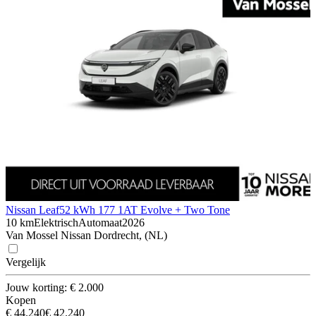
Nissan Leaf
52 kWh 177 1AT Evolve + Two Tone
10 km
Elektrisch
Automaat
2026
Van Mossel Nissan Dordrecht, (NL)
Vergelijk
Jouw korting: € 2.000
Kopen
€ 44.240
€ 42.240