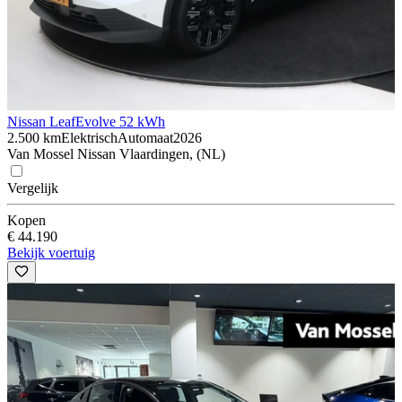
Nissan Leaf
Evolve 52 kWh
2.500 km
Elektrisch
Automaat
2026
Van Mossel Nissan Vlaardingen, (NL)
Vergelijk
Kopen
€ 44.190
Bekijk voertuig