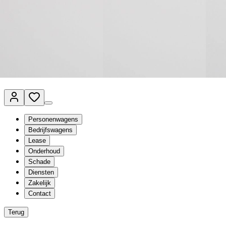
Van Mossel Automotive Group
Vestigingen
Werkplaatsplanner
Vacatures
Klantenservice
nl
- Nederlands
Personenwagens
Bedrijfswagens
Lease
Onderhoud
Schade
Diensten
Zakelijk
Contact
Terug