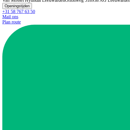
Van Mossel Hyundai Leeuwarden
Orionweg 51
8938 AG Leeuwarde
Openingstijden
+31 58 767 63 50
Mail ons
Plan route