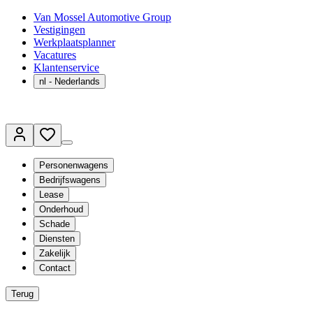
Van Mossel Automotive Group
Vestigingen
Werkplaatsplanner
Vacatures
Klantenservice
nl
- Nederlands
Personenwagens
Bedrijfswagens
Lease
Onderhoud
Schade
Diensten
Zakelijk
Contact
Terug