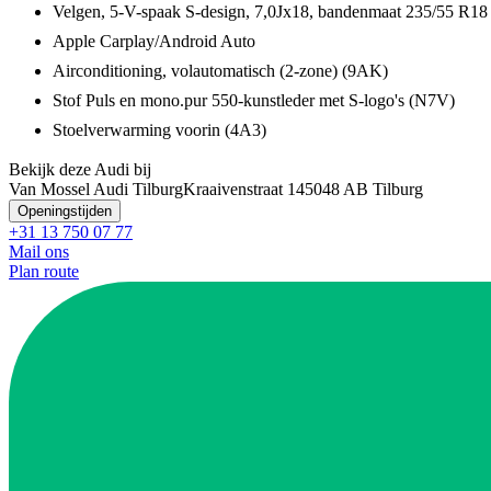
Velgen, 5-V-spaak S-design, 7,0Jx18, bandenmaat 235/55 R1
Apple Carplay/Android Auto
Airconditioning, volautomatisch (2-zone) (9AK)
Stof Puls en mono.pur 550-kunstleder met S-logo's (N7V)
Stoelverwarming voorin (4A3)
Bekijk deze Audi bij
Van Mossel Audi Tilburg
Kraaivenstraat 14
5048 AB Tilburg
Openingstijden
+31 13 750 07 77
Mail ons
Plan route