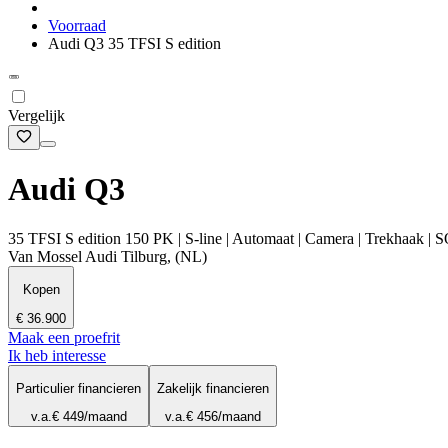
Voorraad
Audi Q3 35 TFSI S edition
Vergelijk
Audi Q3
35 TFSI S edition 150 PK | S-line | Automaat | Camera | Trekhaak | 
Van Mossel Audi Tilburg, (NL)
Kopen
€ 36.900
Maak een proefrit
Ik heb interesse
Particulier financieren
Zakelijk financieren
v.a.
€ 449
/maand
v.a.
€ 456
/maand