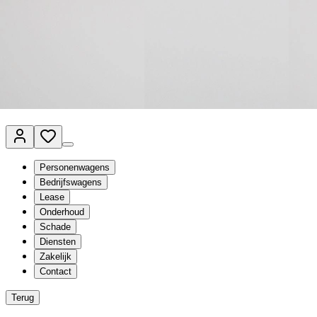
Van Mossel Automotive Group
Vestigingen
Werkplaatsplanner
Vacatures
Klantenservice
nl
- Nederlands
Personenwagens
Bedrijfswagens
Lease
Onderhoud
Schade
Diensten
Zakelijk
Contact
Terug