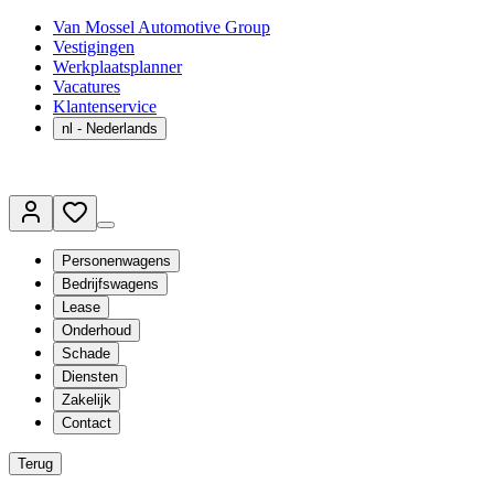
Van Mossel Automotive Group
Vestigingen
Werkplaatsplanner
Vacatures
Klantenservice
nl
- Nederlands
Personenwagens
Bedrijfswagens
Lease
Onderhoud
Schade
Diensten
Zakelijk
Contact
Terug