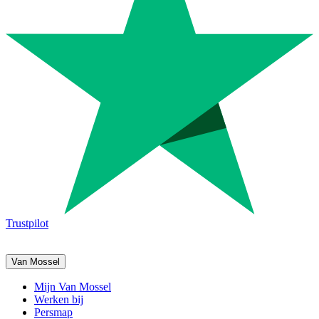
Trustpilot
Van Mossel
Mijn Van Mossel
Werken bij
Persmap