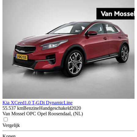
Kia XCeed
1.0 T-GDi DynamicLine
55.537 km
Benzine
Handgeschakeld
2020
Van Mossel OPC Opel Roosendaal, (NL)
Vergelijk
Kopen