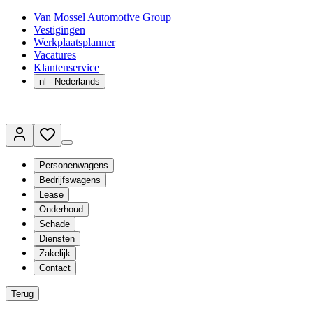
Van Mossel Automotive Group
Vestigingen
Werkplaatsplanner
Vacatures
Klantenservice
nl
- Nederlands
Personenwagens
Bedrijfswagens
Lease
Onderhoud
Schade
Diensten
Zakelijk
Contact
Terug