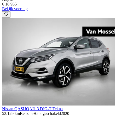
€ 18.935
Bekijk voertuig
Nissan QASHQAI
1.3 DIG-T Tekna
52.129 km
Benzine
Handgeschakeld
2020