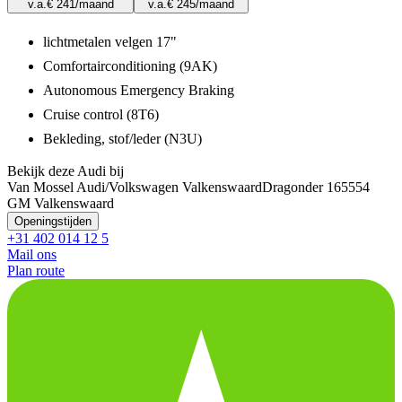
v.a.
€ 241
/maand
v.a.
€ 245
/maand
lichtmetalen velgen 17"
Comfortairconditioning (9AK)
Autonomous Emergency Braking
Cruise control (8T6)
Bekleding, stof/leder (N3U)
Bekijk deze Audi bij
Van Mossel Audi/Volkswagen Valkenswaard
Dragonder 16
5554
GM Valkenswaard
Openingstijden
+31 402 014 12 5
Mail ons
Plan route