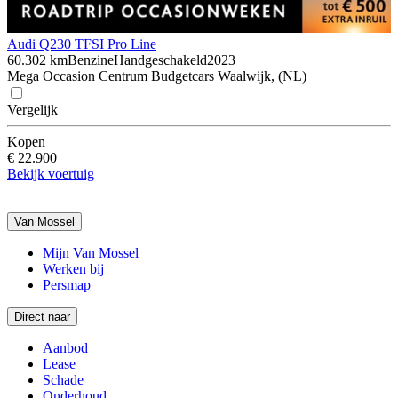
Audi Q2
30 TFSI Pro Line
60.302 km
Benzine
Handgeschakeld
2023
Mega Occasion Centrum Budgetcars Waalwijk, (NL)
Vergelijk
Kopen
€ 22.900
Bekijk voertuig
Van Mossel
Mijn Van Mossel
Werken bij
Persmap
Direct naar
Aanbod
Lease
Schade
Onderhoud