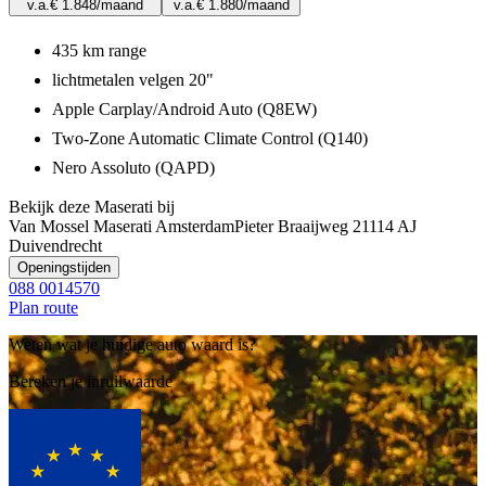
v.a.
€ 1.848
/maand
v.a.
€ 1.880
/maand
435 km range
lichtmetalen velgen 20"
Apple Carplay/Android Auto (Q8EW)
Two-Zone Automatic Climate Control (Q140)
Nero Assoluto (QAPD)
Bekijk deze Maserati bij
Van Mossel Maserati Amsterdam
Pieter Braaijweg 2
1114 AJ
Duivendrecht
Openingstijden
088 0014570
Plan route
Weten wat je huidige auto waard is?
Bereken je inruilwaarde