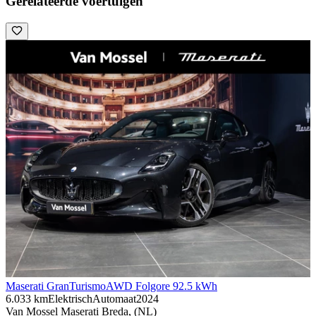
Gerelateerde voertuigen
Maserati GranTurismo
AWD Folgore 92.5 kWh
6.033 km
Elektrisch
Automaat
2024
Van Mossel Maserati Breda, (NL)