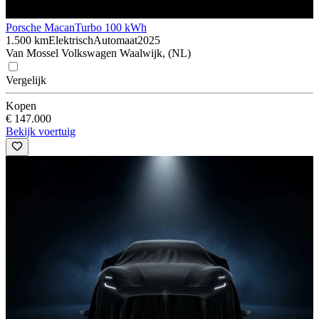
Porsche Macan
Turbo 100 kWh
1.500 km
Elektrisch
Automaat
2025
Van Mossel Volkswagen Waalwijk, (NL)
Vergelijk
Kopen
€ 147.000
Bekijk voertuig