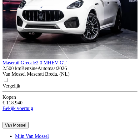
Maserati Grecale
2.0 MHEV GT
2.500 km
Benzine
Automaat
2026
Van Mossel Maserati Breda, (NL)
Vergelijk
Kopen
€ 118.940
Bekijk voertuig
Van Mossel
Mijn Van Mossel