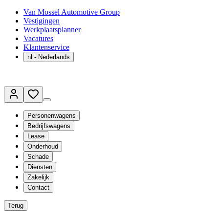
Van Mossel Automotive Group
Vestigingen
Werkplaatsplanner
Vacatures
Klantenservice
nl
- Nederlands
Personenwagens
Bedrijfswagens
Lease
Onderhoud
Schade
Diensten
Zakelijk
Contact
Terug