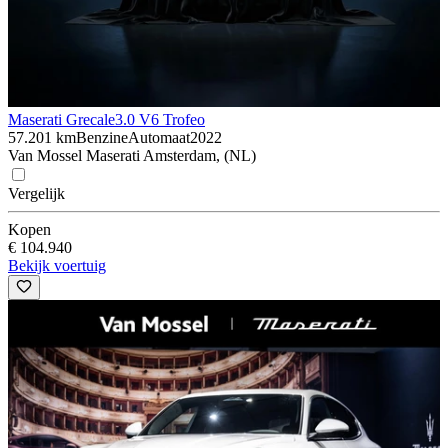
Maserati Grecale
3.0 V6 Trofeo
57.201 km
Benzine
Automaat
2022
Van Mossel Maserati Amsterdam, (NL)
Vergelijk
Kopen
€ 104.940
Bekijk voertuig