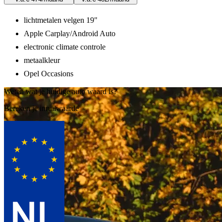
lichtmetalen velgen 19"
Apple Carplay/Android Auto
electronic climate controle
metaalkleur
Opel Occasions
Weten wat je huidige auto waard is?
Bereken je inruilwaarde