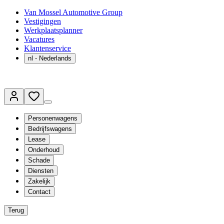
Van Mossel Automotive Group
Vestigingen
Werkplaatsplanner
Vacatures
Klantenservice
nl
- Nederlands
Personenwagens
Bedrijfswagens
Lease
Onderhoud
Schade
Diensten
Zakelijk
Contact
Terug