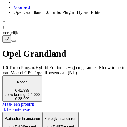
Voorraad
Opel Grandland 1.6 Turbo Plug-in-Hybrid Edition
Vergelijk
Opel Grandland
1.6 Turbo Plug-in-Hybrid Edition | 2+6 jaar garantie | Nieuw te bestell
Van Mossel OPC Opel Roosendaal, (NL)
Kopen
€ 42.999
Jouw korting: € 4.000
€ 38.999
Maak een proefrit
Ik heb interesse
Particulier financieren
Zakelijk financieren
v.a.
€ 474
/maand
v.a.
€ 482
/maand