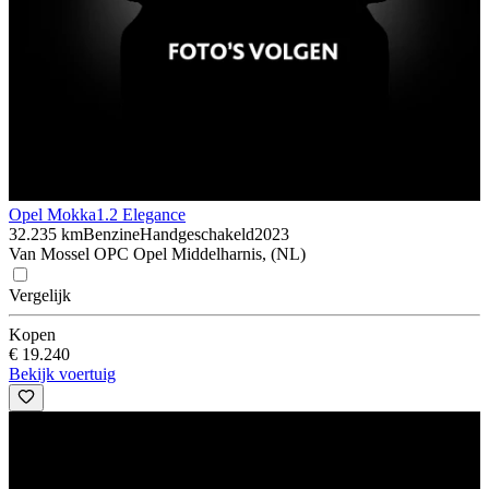
Opel Mokka
1.2 Elegance
32.235 km
Benzine
Handgeschakeld
2023
Van Mossel OPC Opel Middelharnis, (NL)
Vergelijk
Kopen
€ 19.240
Bekijk voertuig