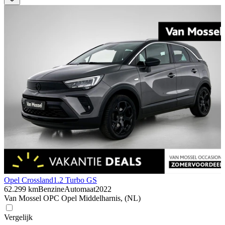
Opel Crossland
1.2 Turbo GS
62.299 km
Benzine
Automaat
2022
Van Mossel OPC Opel Middelharnis, (NL)
Vergelijk