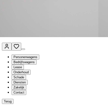
Van Mossel Automotive Group
Vestigingen
Werkplaatsplanner
Vacatures
Klantenservice
nl
- Nederlands
Personenwagens
Bedrijfswagens
Lease
Onderhoud
Schade
Diensten
Zakelijk
Contact
Terug