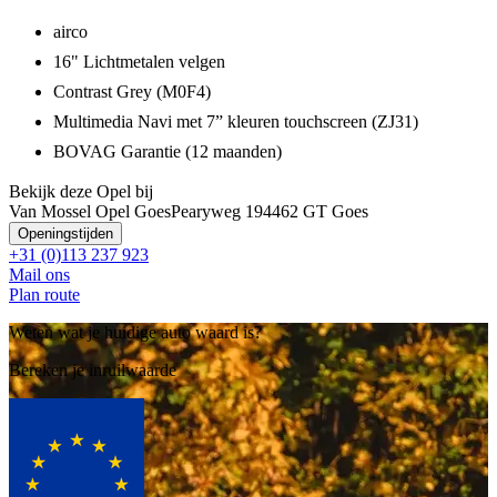
airco
16" Lichtmetalen velgen
Contrast Grey (M0F4)
Multimedia Navi met 7” kleuren touchscreen (ZJ31)
BOVAG Garantie (12 maanden)
Bekijk deze Opel bij
Van Mossel Opel Goes
Pearyweg 19
4462 GT Goes
Openingstijden
+31 (0)113 237 923
Mail ons
Plan route
Weten wat je huidige auto waard is?
Bereken je inruilwaarde