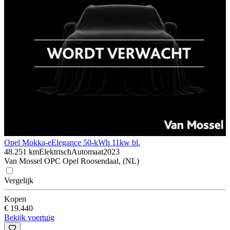
Opel Mokka-e
Elegance 50-kWh 11kw bl.
48.251 km
Elektrisch
Automaat
2023
Van Mossel OPC Opel Roosendaal, (NL)
Vergelijk
Kopen
€ 19.440
Bekijk voertuig