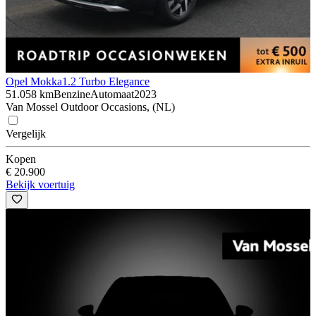
Opel Mokka
1.2 Turbo Elegance
51.058 km
Benzine
Automaat
2023
Van Mossel Outdoor Occasions, (NL)
Vergelijk
Kopen
€ 20.900
Bekijk voertuig