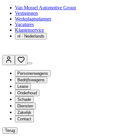
Van Mossel Automotive Group
Vestigingen
Werkplaatsplanner
Vacatures
Klantenservice
nl
- Nederlands
Personenwagens
Bedrijfswagens
Lease
Onderhoud
Schade
Diensten
Zakelijk
Contact
Terug