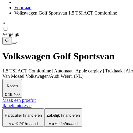
Voorraad
Volkswagen Golf Sportsvan 1.5 TSI ACT Comfortline
Vergelijk
Volkswagen Golf Sportsvan
1.5 TSI ACT Comfortline | Automaat | Apple carplay | Trekhaak | Air
Van Mossel Volkswagen/Audi Weert, (NL)
Kopen
€ 19.400
Maak een proefrit
Ik heb interesse
Particulier financieren
Zakelijk financieren
v.a.
€ 241
/maand
v.a.
€ 245
/maand