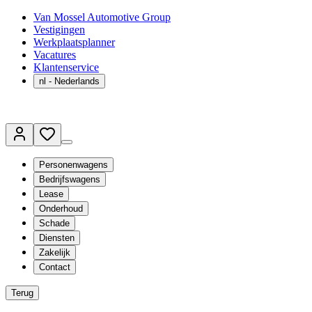
Van Mossel Automotive Group
Vestigingen
Werkplaatsplanner
Vacatures
Klantenservice
nl
- Nederlands
Personenwagens
Bedrijfswagens
Lease
Onderhoud
Schade
Diensten
Zakelijk
Contact
Terug