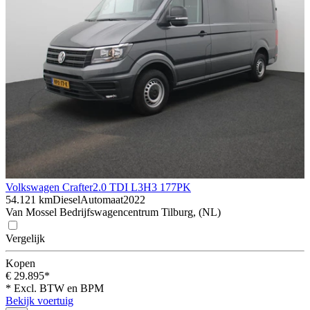
Volkswagen Crafter
2.0 TDI L3H3 177PK
54.121 km
Diesel
Automaat
2022
Van Mossel Bedrijfswagencentrum Tilburg, (NL)
Vergelijk
Kopen
€ 29.895*
* Excl. BTW en BPM
Bekijk voertuig