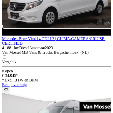
Mercedes-Benz Vito
114 CDI L3 | CLIMA/CAMERA/CRUISE |
CERTIFIED
41.881 km
Diesel
Automaat
2023
Van Mossel MB Vans & Trucks Bergschenhoek, (NL)
Vergelijk
Kopen
€ 34.945*
* Excl. BTW en BPM
Bekijk voertuig