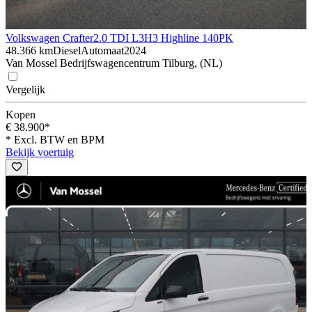
Volkswagen Crafter
2.0 TDI L3H3 Highline 140PK
48.366 km
Diesel
Automaat
2024
Van Mossel Bedrijfswagencentrum Tilburg, (NL)
Vergelijk
Kopen
€ 38.900*
* Excl. BTW en BPM
Bekijk voertuig