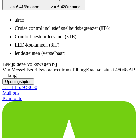
v.a.
€ 413
/maand
v.a.
€ 420
/maand
airco
Cruise control inclusief snelheidsbegrenzer (8T6)
Comfort bestuurdersstoel (3TE)
LED-koplampen (8IT)
lendesteunen (verstelbaar)
Bekijk deze Volkswagen bij
Van Mossel Bedrijfswagencentrum Tilburg
Kraaivenstraat 4
5048 AB
Tilburg
Openingstijden
+31 13 539 50 50
Mail ons
Plan route