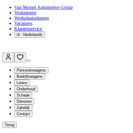
Van Mossel Automotive Group
Vestigingen
Werkplaatsplanner
Vacatures
Klantenservice
nl
- Nederlands
Personenwagens
Bedrijfswagens
Lease
Onderhoud
Schade
Diensten
Zakelijk
Contact
Terug