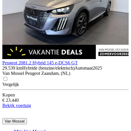
Peugeot 208
1.2 Hybrid 145 e-DCS6 GT
29.539 km
Hybride (benzine/elektrisch)
Automaat
2025
Van Mossel Peugeot Zaandam, (NL)
Vergelijk
Kopen
€ 23.440
Bekijk voertuig
Van Mossel