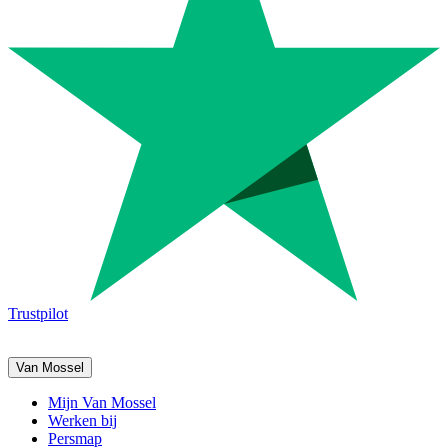
Trustpilot
Van Mossel
Mijn Van Mossel
Werken bij
Persmap