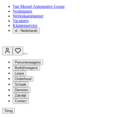
Van Mossel Automotive Group
Vestigingen
Werkplaatsplanner
Vacatures
Klantenservice
nl
- Nederlands
Personenwagens
Bedrijfswagens
Lease
Onderhoud
Schade
Diensten
Zakelijk
Contact
Terug