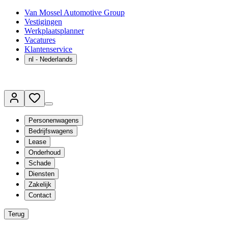
Van Mossel Automotive Group
Vestigingen
Werkplaatsplanner
Vacatures
Klantenservice
nl
- Nederlands
Personenwagens
Bedrijfswagens
Lease
Onderhoud
Schade
Diensten
Zakelijk
Contact
Terug