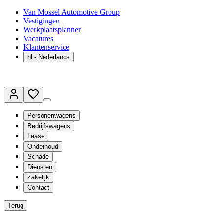
Van Mossel Automotive Group
Vestigingen
Werkplaatsplanner
Vacatures
Klantenservice
nl
- Nederlands
Personenwagens
Bedrijfswagens
Lease
Onderhoud
Schade
Diensten
Zakelijk
Contact
Terug