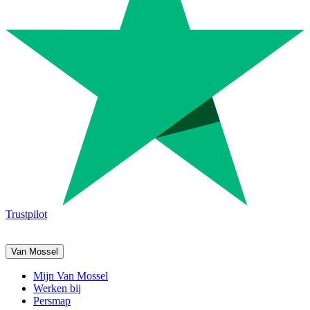
Trustpilot
Van Mossel
Mijn Van Mossel
Werken bij
Persmap