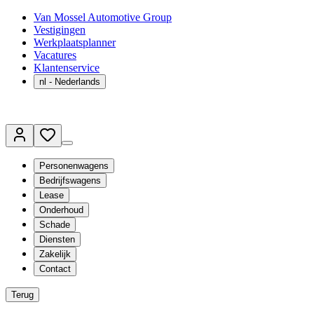
Van Mossel Automotive Group
Vestigingen
Werkplaatsplanner
Vacatures
Klantenservice
nl
- Nederlands
Personenwagens
Bedrijfswagens
Lease
Onderhoud
Schade
Diensten
Zakelijk
Contact
Terug