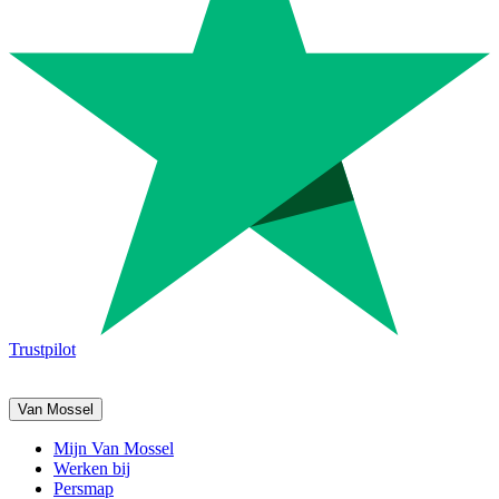
Trustpilot
Van Mossel
Mijn Van Mossel
Werken bij
Persmap