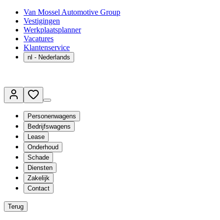
Van Mossel Automotive Group
Vestigingen
Werkplaatsplanner
Vacatures
Klantenservice
nl
- Nederlands
Personenwagens
Bedrijfswagens
Lease
Onderhoud
Schade
Diensten
Zakelijk
Contact
Terug