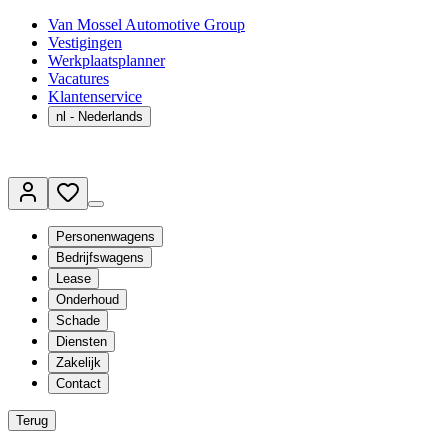
Van Mossel Automotive Group
Vestigingen
Werkplaatsplanner
Vacatures
Klantenservice
nl
- Nederlands
Personenwagens
Bedrijfswagens
Lease
Onderhoud
Schade
Diensten
Zakelijk
Contact
Terug