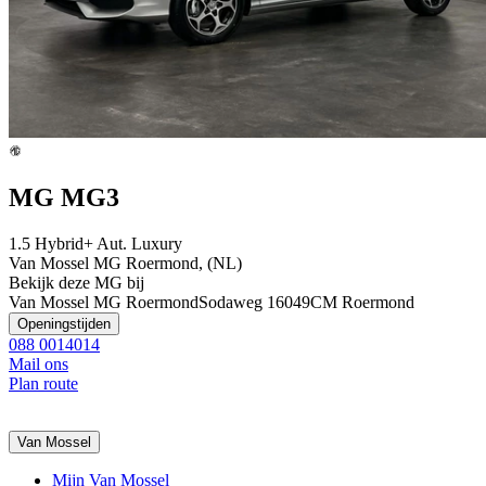
MG MG3
1.5 Hybrid+ Aut. Luxury
Van Mossel MG Roermond, (NL)
Bekijk deze MG bij
Van Mossel MG Roermond
Sodaweg 1
6049CM Roermond
Openingstijden
088 0014014
Mail ons
Plan route
Van Mossel
Mijn Van Mossel