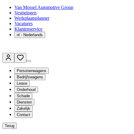
Van Mossel Automotive Group
Vestigingen
Werkplaatsplanner
Vacatures
Klantenservice
nl
- Nederlands
Personenwagens
Bedrijfswagens
Lease
Onderhoud
Schade
Diensten
Zakelijk
Contact
Terug