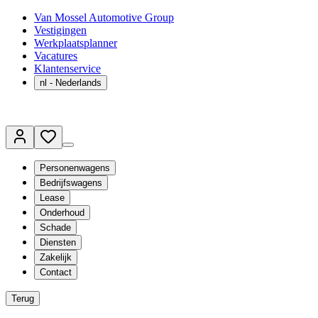
Van Mossel Automotive Group
Vestigingen
Werkplaatsplanner
Vacatures
Klantenservice
nl
- Nederlands
Personenwagens
Bedrijfswagens
Lease
Onderhoud
Schade
Diensten
Zakelijk
Contact
Terug