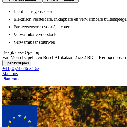
Licht- en regensensor
Elektrisch verstelbare, inklapbare en verwarmbare buitenspiege
Parkeersensoren voor én achter
Verwarmbare voorstoelen
Verwarmbaar stuurwiel
Bekijk deze Opel bij
Van Mossel Opel Den Bosch
Afrikalaan 2
5232 BD 's-Hertogenbosch
Openingstijden
+31 (0)73 646 34 63
Mail ons
Plan route
Weten wat je huidige auto waard is?
Bereken je inruilwaarde