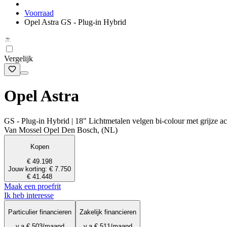
Voorraad
Opel Astra GS - Plug-in Hybrid
Vergelijk
Opel Astra
GS - Plug-in Hybrid | 18" Lichtmetalen velgen bi-colour met grijze a
Van Mossel Opel Den Bosch, (NL)
Kopen
€ 49.198
Jouw korting: € 7.750
€ 41.448
Maak een proefrit
Ik heb interesse
Particulier financieren
Zakelijk financieren
v.a.
€ 503
/maand
v.a.
€ 511
/maand