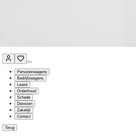
Van Mossel Automotive Group
Vestigingen
Werkplaatsplanner
Vacatures
Klantenservice
nl
- Nederlands
Personenwagens
Bedrijfswagens
Lease
Onderhoud
Schade
Diensten
Zakelijk
Contact
Terug