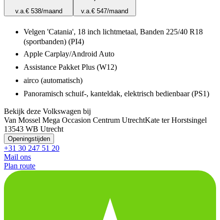
v.a.
€ 538
/maand
v.a.
€ 547
/maand
Velgen 'Catania', 18 inch lichtmetaal, Banden 225/40 R18
(sportbanden) (PI4)
Apple Carplay/Android Auto
Assistance Pakket Plus (W12)
airco (automatisch)
Panoramisch schuif-, kanteldak, elektrisch bedienbaar (PS1)
Bekijk deze Volkswagen bij
Van Mossel Mega Occasion Centrum Utrecht
Kate ter Horstsingel
1
3543 WB Utrecht
Openingstijden
+31 30 247 51 20
Mail ons
Plan route