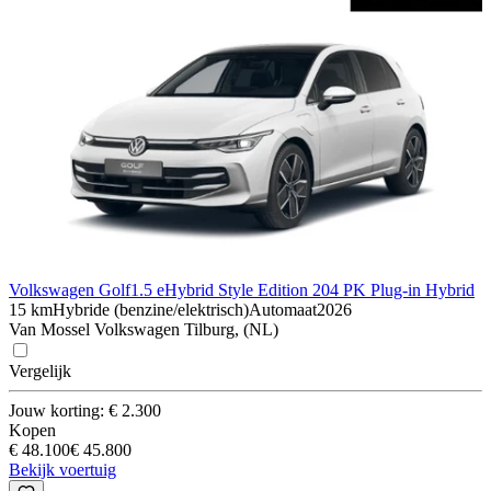
Volkswagen Golf
1.5 eHybrid Style Edition 204 PK Plug-in Hybrid
15 km
Hybride (benzine/elektrisch)
Automaat
2026
Van Mossel Volkswagen Tilburg, (NL)
Vergelijk
Jouw korting: € 2.300
Kopen
€ 48.100
€ 45.800
Bekijk voertuig