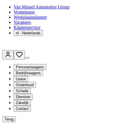
Van Mossel Automotive Group
Vestigingen
Werkplaatsplanner
Vacatures
Klantenservice
nl
- Nederlands
Personenwagens
Bedrijfswagens
Lease
Onderhoud
Schade
Diensten
Zakelijk
Contact
Terug