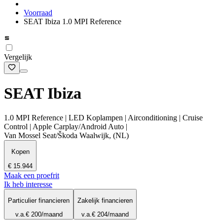
Voorraad
SEAT Ibiza 1.0 MPI Reference
Vergelijk
SEAT Ibiza
1.0 MPI Reference | LED Koplampen | Airconditioning | Cruise
Control | Apple Carplay/Android Auto |
Van Mossel Seat/Škoda Waalwijk, (NL)
Kopen
€ 15.944
Maak een proefrit
Ik heb interesse
Particulier financieren
Zakelijk financieren
v.a.
€ 200
/maand
v.a.
€ 204
/maand