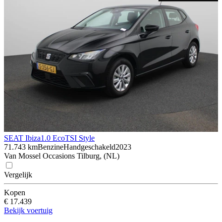
SEAT Ibiza
1.0 EcoTSI Style
71.743 km
Benzine
Handgeschakeld
2023
Van Mossel Occasions Tilburg, (NL)
Vergelijk
Kopen
€ 17.439
Bekijk voertuig