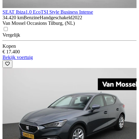
SEAT Ibiza
1.0 EcoTSI Style Business Intense
34.420 km
Benzine
Handgeschakeld
2022
Van Mossel Occasions Tilburg, (NL)
Vergelijk
Kopen
€ 17.400
Bekijk voertuig