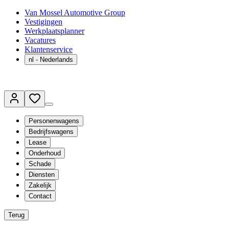
Van Mossel Automotive Group
Vestigingen
Werkplaatsplanner
Vacatures
Klantenservice
nl
- Nederlands
Personenwagens
Bedrijfswagens
Lease
Onderhoud
Schade
Diensten
Zakelijk
Contact
Terug