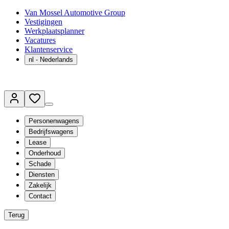
Van Mossel Automotive Group
Vestigingen
Werkplaatsplanner
Vacatures
Klantenservice
nl
- Nederlands
Personenwagens
Bedrijfswagens
Lease
Onderhoud
Schade
Diensten
Zakelijk
Contact
Terug