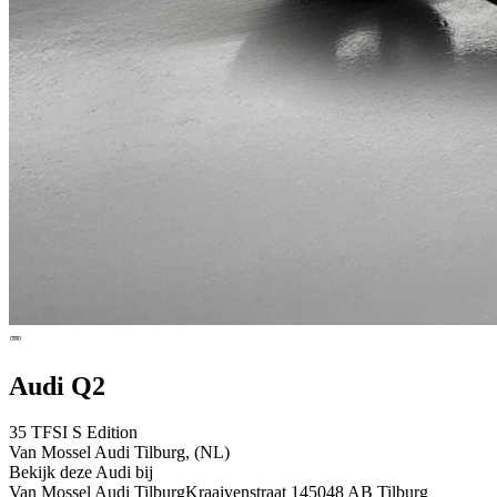
Audi Q2
35 TFSI S Edition
Van Mossel Audi Tilburg, (NL)
Bekijk deze Audi bij
Van Mossel Audi Tilburg
Kraaivenstraat 14
5048 AB Tilburg