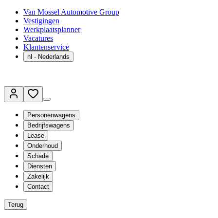
Van Mossel Automotive Group
Vestigingen
Werkplaatsplanner
Vacatures
Klantenservice
nl
- Nederlands
Personenwagens
Bedrijfswagens
Lease
Onderhoud
Schade
Diensten
Zakelijk
Contact
Terug