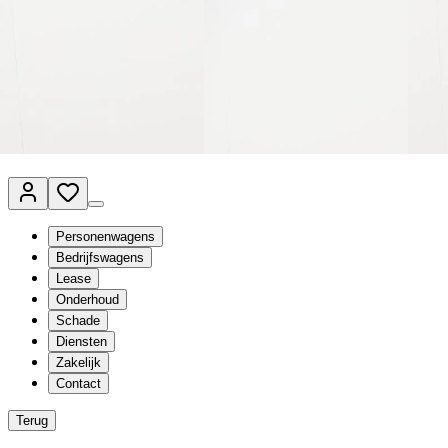
Van Mossel Automotive Group
Vestigingen
Werkplaatsplanner
Vacatures
Klantenservice
nl
- Nederlands
Personenwagens
Bedrijfswagens
Lease
Onderhoud
Schade
Diensten
Zakelijk
Contact
Terug