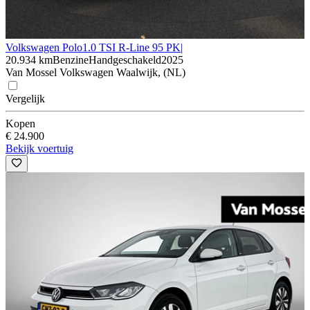
Volkswagen Polo
1.0 TSI R-Line 95 PK|
20.934 km
Benzine
Handgeschakeld
2025
Van Mossel Volkswagen Waalwijk, (NL)
Vergelijk
Kopen
€ 24.900
Bekijk voertuig