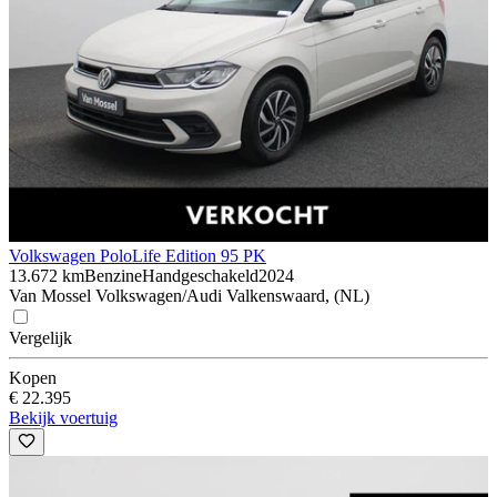
Volkswagen Polo
Life Edition 95 PK
13.672 km
Benzine
Handgeschakeld
2024
Van Mossel Volkswagen/Audi Valkenswaard, (NL)
Vergelijk
Kopen
€ 22.395
Bekijk voertuig