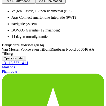
v.a.
€ 318
/maand
v.a.
€ 324
/maand
Velgen 'Essex', 15 inch lichtmetaal (PI3)
App-Connect smartphone-integratie (9WT)
navigatiesysteem
BOVAG Garantie (12 maanden)
14 dagen omruilgarantie
Bekijk deze Volkswagen bij
Van Mossel Volkswagen Tilburg
Ringbaan Noord 65
5046 AA
Tilburg
Openingstijden
+31 13 532 14 11
Mail ons
Plan route