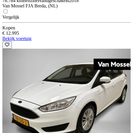
78.784 km
Benzine
Handgeschakeld
2018
Van Mossel FJA Breda, (NL)
Vergelijk
Kopen
€ 12.995
Bekijk voertuig