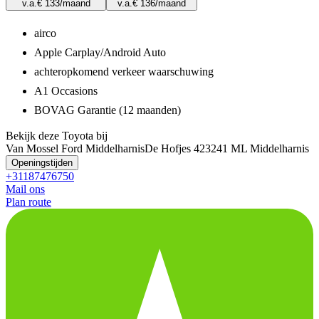
v.a.
€ 133
/maand
v.a.
€ 136
/maand
airco
Apple Carplay/Android Auto
achteropkomend verkeer waarschuwing
A1 Occasions
BOVAG Garantie (12 maanden)
Bekijk deze Toyota bij
Van Mossel Ford Middelharnis
De Hofjes 42
3241 ML Middelharnis
Openingstijden
+31187476750
Mail ons
Plan route