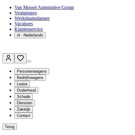
Van Mossel Automotive Group
Vestigingen
Werkplaatsplanner
Vacatures
Klantenservice
nl
- Nederlands
Personenwagens
Bedrijfswagens
Lease
Onderhoud
Schade
Diensten
Zakelijk
Contact
Terug