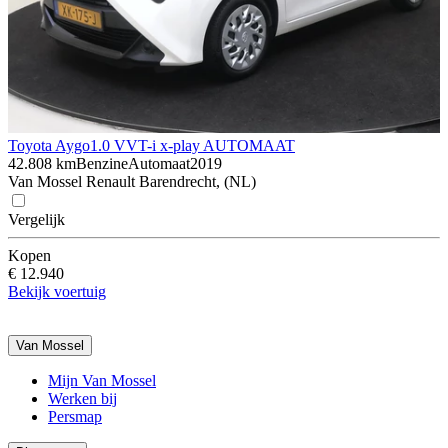
Toyota Aygo
1.0 VVT-i x-play AUTOMAAT
42.808 km
Benzine
Automaat
2019
Van Mossel Renault Barendrecht, (NL)
Vergelijk
Kopen
€ 12.940
Bekijk voertuig
Van Mossel
Mijn Van Mossel
Werken bij
Persmap