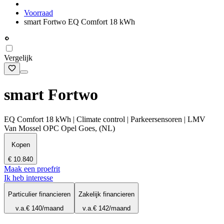
Voorraad
smart Fortwo EQ Comfort 18 kWh
Vergelijk
smart Fortwo
EQ Comfort 18 kWh | Climate control | Parkeersensoren | LMV
Van Mossel OPC Opel Goes, (NL)
Kopen
€ 10.840
Maak een proefrit
Ik heb interesse
Particulier financieren
Zakelijk financieren
v.a.
€ 140
/maand
v.a.
€ 142
/maand