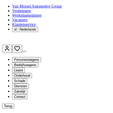
Van Mossel Automotive Group
Vestigingen
Werkplaatsplanner
Vacatures
Klantenservice
nl
- Nederlands
Personenwagens
Bedrijfswagens
Lease
Onderhoud
Schade
Diensten
Zakelijk
Contact
Terug