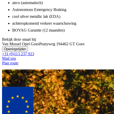
airco (automatisch)
Autonomous Emergency Braking
cool silver metallic lak (EDA)
achteropkomend verkeer waarschuwing
BOVAG Garantie (12 maanden)
Bekijk deze smart bij
Van Mossel Opel Goes
Pearyweg 19
4462 GT Goes
Openingstijden
+31 (0)113 237 923
Mail ons
Plan route
Weten wat je huidige auto waard is?
Bereken je inruilwaarde