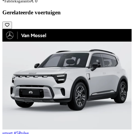
€ 0
*Fabrieksgarantie
Gerelateerde voertuigen
smart #5
Pulse