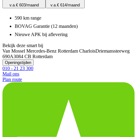
v.a.
€ 603
/maand
v.a.
€ 614
/maand
590 km range
BOVAG Garantie (12 maanden)
Nieuwe APK bij aflevering
Bekijk deze smart bij
Van Mossel Mercedes-Benz Rotterdam Charlois
Driemanssteeweg
690A
3084 CB Rotterdam
Openingstijden
010 - 21 23 300
Mail ons
Plan route