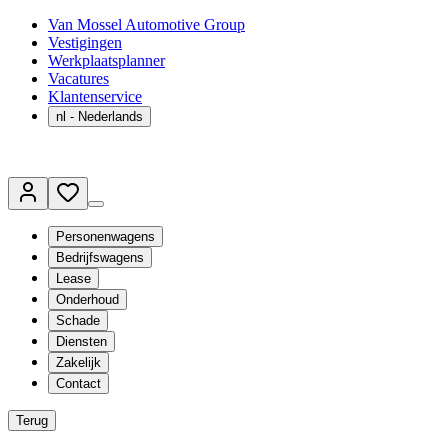
Van Mossel Automotive Group
Vestigingen
Werkplaatsplanner
Vacatures
Klantenservice
nl
- Nederlands
Personenwagens
Bedrijfswagens
Lease
Onderhoud
Schade
Diensten
Zakelijk
Contact
Terug