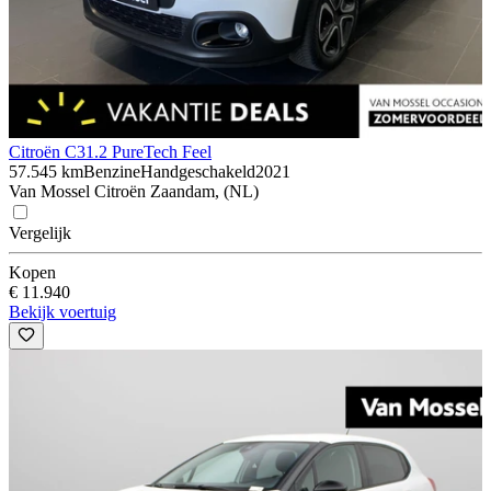
Citroën C3
1.2 PureTech Feel
57.545 km
Benzine
Handgeschakeld
2021
Van Mossel Citroën Zaandam, (NL)
Vergelijk
Kopen
€ 11.940
Bekijk voertuig