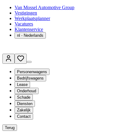
Van Mossel Automotive Group
Vestigingen
Werkplaatsplanner
Vacatures
Klantenservice
nl
- Nederlands
Personenwagens
Bedrijfswagens
Lease
Onderhoud
Schade
Diensten
Zakelijk
Contact
Terug