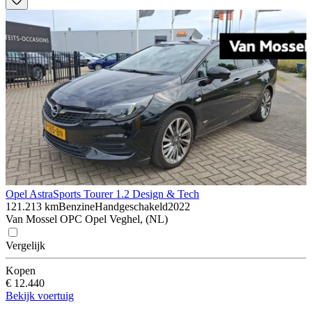
Opel Astra
Sports Tourer 1.2 Design & Tech
121.213 km
Benzine
Handgeschakeld
2022
Van Mossel OPC Opel Veghel, (NL)
Vergelijk
Kopen
€ 12.440
Bekijk voertuig