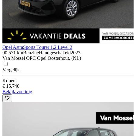
Opel Astra
Sports Tourer 1.2 Level 2
90.571 km
Benzine
Handgeschakeld
2023
Van Mossel OPC Opel Oosterhout, (NL)
Vergelijk
Kopen
€ 15.740
Bekijk voertuig