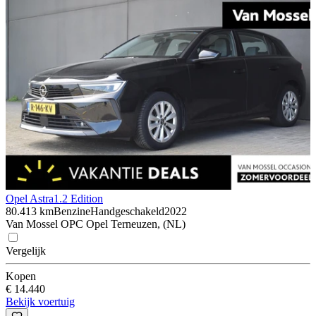
Opel Astra
1.2 Edition
80.413 km
Benzine
Handgeschakeld
2022
Van Mossel OPC Opel Terneuzen, (NL)
Vergelijk
Kopen
€ 14.440
Bekijk voertuig