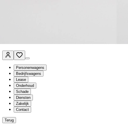
Van Mossel Automotive Group
Vestigingen
Werkplaatsplanner
Vacatures
Klantenservice
nl
- Nederlands
Personenwagens
Bedrijfswagens
Lease
Onderhoud
Schade
Diensten
Zakelijk
Contact
Terug