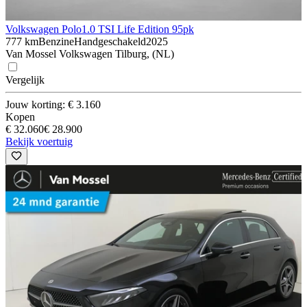
Volkswagen Polo
1.0 TSI Life Edition 95pk
777 km
Benzine
Handgeschakeld
2025
Van Mossel Volkswagen Tilburg, (NL)
Vergelijk
Jouw korting: € 3.160
Kopen
€ 32.060
€ 28.900
Bekijk voertuig