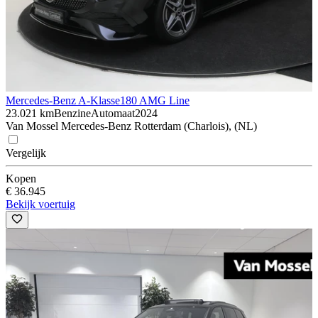
Mercedes-Benz A-Klasse
180 AMG Line
23.021 km
Benzine
Automaat
2024
Van Mossel Mercedes-Benz Rotterdam (Charlois), (NL)
Vergelijk
Kopen
€ 36.945
Bekijk voertuig