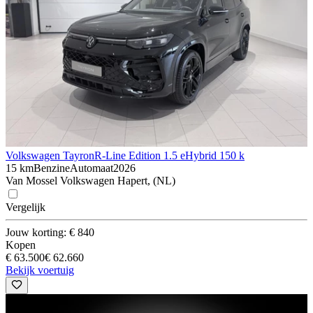
Volkswagen Tayron
R-Line Edition 1.5 eHybrid 150 k
15 km
Benzine
Automaat
2026
Van Mossel Volkswagen Hapert, (NL)
Vergelijk
Jouw korting: € 840
Kopen
€ 63.500
€ 62.660
Bekijk voertuig