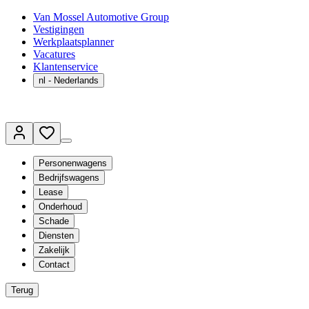
Van Mossel Automotive Group
Vestigingen
Werkplaatsplanner
Vacatures
Klantenservice
nl
- Nederlands
Personenwagens
Bedrijfswagens
Lease
Onderhoud
Schade
Diensten
Zakelijk
Contact
Terug