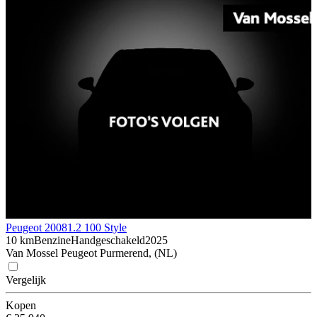
Peugeot 2008
1.2 100 Style
10 km
Benzine
Handgeschakeld
2025
Van Mossel Peugeot Purmerend, (NL)
Vergelijk
Kopen