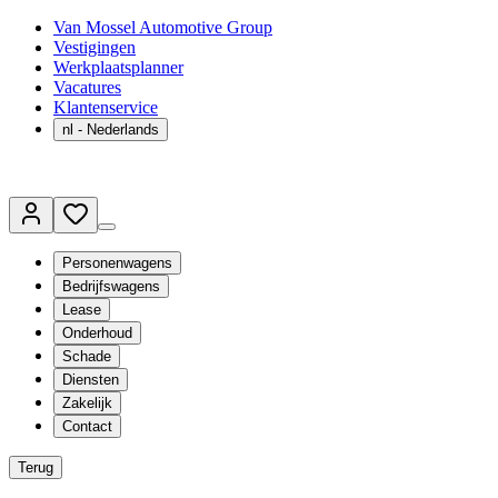
Van Mossel Automotive Group
Vestigingen
Werkplaatsplanner
Vacatures
Klantenservice
nl
- Nederlands
Personenwagens
Bedrijfswagens
Lease
Onderhoud
Schade
Diensten
Zakelijk
Contact
Terug