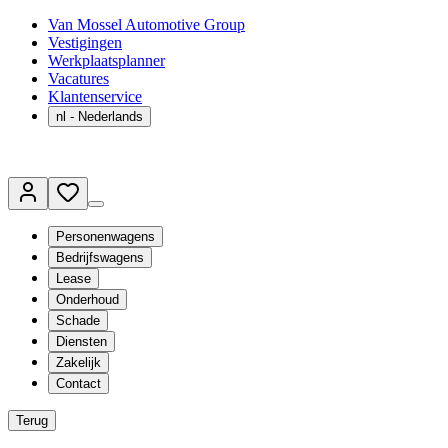
Van Mossel Automotive Group
Vestigingen
Werkplaatsplanner
Vacatures
Klantenservice
nl
- Nederlands
Personenwagens
Bedrijfswagens
Lease
Onderhoud
Schade
Diensten
Zakelijk
Contact
Terug