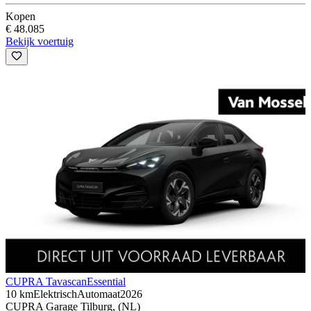
Kopen
€ 48.085
Bekijk voertuig
CUPRA Tavascan
Essential
10 km
Elektrisch
Automaat
2026
CUPRA Garage Tilburg, (NL)