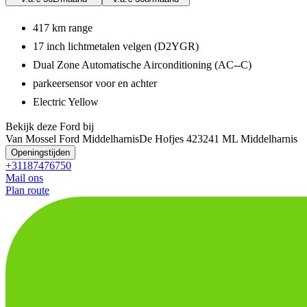
417 km range
17 inch lichtmetalen velgen (D2YGR)
Dual Zone Automatische Airconditioning (AC--C)
parkeersensor voor en achter
Electric Yellow
Bekijk deze Ford bij
Van Mossel Ford Middelharnis
De Hofjes 42
3241 ML Middelharnis
Openingstijden
+31187476750
Mail ons
Plan route