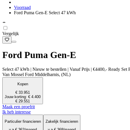
Voorraad
Ford Puma Gen-E Select 47 kWh
Vergelijk
Ford Puma Gen-E
Select 47 kWh | Nieuw te bestellen | Vanaf Prijs | €4400,- Ready Set
Van Mossel Ford Middelharnis, (NL)
Kopen
€ 33.951
Jouw korting: € 4.400
€ 29.551
Maak een proefrit
Ik heb interesse
Particulier financieren
Zakelijk financieren
v.a.
€ 362
/maand
v.a.
€ 368
/maand