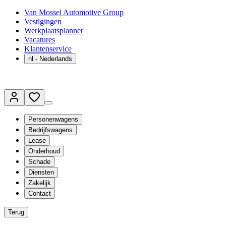
Van Mossel Automotive Group
Vestigingen
Werkplaatsplanner
Vacatures
Klantenservice
nl
- Nederlands
Personenwagens
Bedrijfswagens
Lease
Onderhoud
Schade
Diensten
Zakelijk
Contact
Terug