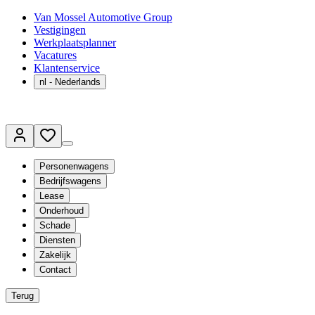
Van Mossel Automotive Group
Vestigingen
Werkplaatsplanner
Vacatures
Klantenservice
nl
- Nederlands
Personenwagens
Bedrijfswagens
Lease
Onderhoud
Schade
Diensten
Zakelijk
Contact
Terug