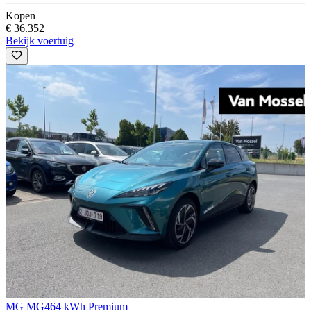
Kopen
€ 36.352
Bekijk voertuig
MG MG4
64 kWh Premium