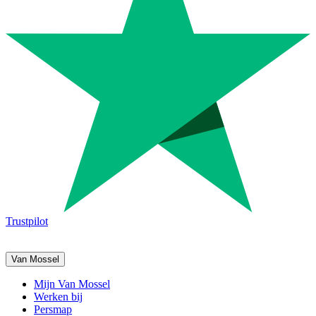
Trustpilot
Van Mossel
Mijn Van Mossel
Werken bij
Persmap