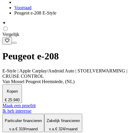
Voorraad
Peugeot e-208 E-Style
Vergelijk
Peugeot e-208
E-Style | Apple Carplay/Android Auto | STOELVERWARMING |
CRUISE CONTROL
Van Mossel Peugeot Heemstede, (NL)
Kopen
€ 25.940
Maak een proefrit
Ik heb interesse
Particulier financieren
Zakelijk financieren
v.a.
€ 319
/maand
v.a.
€ 324
/maand