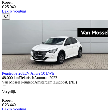
Kopen
€ 25.940
Bekijk voertuig
Peugeot e-208
EV Allure 50 kWh
48.000 km
Elektrisch
Automaat
2023
Van Mossel Peugeot Amsterdam Zuidoost, (NL)
Vergelijk
Kopen
€ 23.440
Bekijk voertuig