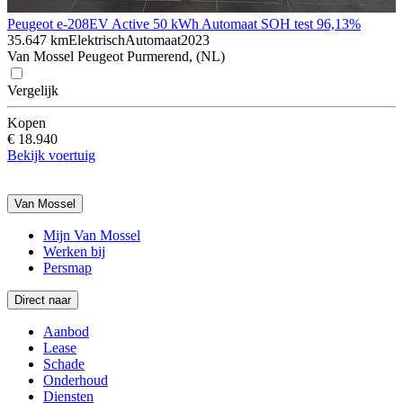
Peugeot e-208
EV Active 50 kWh Automaat SOH test 96,13%
35.647 km
Elektrisch
Automaat
2023
Van Mossel Peugeot Purmerend, (NL)
Vergelijk
Kopen
€ 18.940
Bekijk voertuig
Van Mossel
Mijn Van Mossel
Werken bij
Persmap
Direct naar
Aanbod
Lease
Schade
Onderhoud
Diensten