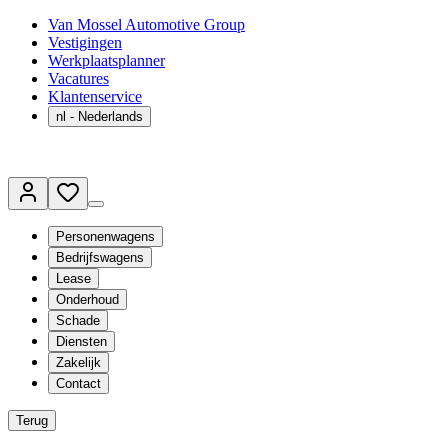
Van Mossel Automotive Group
Vestigingen
Werkplaatsplanner
Vacatures
Klantenservice
nl
- Nederlands
Personenwagens
Bedrijfswagens
Lease
Onderhoud
Schade
Diensten
Zakelijk
Contact
Terug