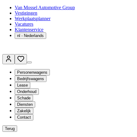
Van Mossel Automotive Group
Vestigingen
Werkplaatsplanner
Vacatures
Klantenservice
nl
- Nederlands
Personenwagens
Bedrijfswagens
Lease
Onderhoud
Schade
Diensten
Zakelijk
Contact
Terug