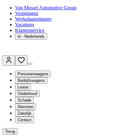
Van Mossel Automotive Group
Vestigingen
Werkplaatsplanner
Vacatures
Klantenservice
nl
- Nederlands
Personenwagens
Bedrijfswagens
Lease
Onderhoud
Schade
Diensten
Zakelijk
Contact
Terug