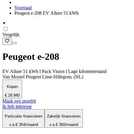
Voorraad
Peugeot e-208 EV Allure 51 kWh
Vergelijk
Peugeot e-208
EV Allure 51 kWh l Pack Vision l Lage kilometerstand
Van Mossel Peugeot Lisse-Hillegom, (NL)
Kopen
€ 28.940
Maak een proefrit
Ik heb interesse
Particulier financieren
Zakelijk financieren
v.a.
€ 354
/maand
v.a.
€ 360
/maand