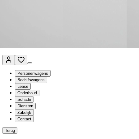
Van Mossel Automotive Group
Vestigingen
Werkplaatsplanner
Vacatures
Klantenservice
nl
- Nederlands
Personenwagens
Bedrijfswagens
Lease
Onderhoud
Schade
Diensten
Zakelijk
Contact
Terug