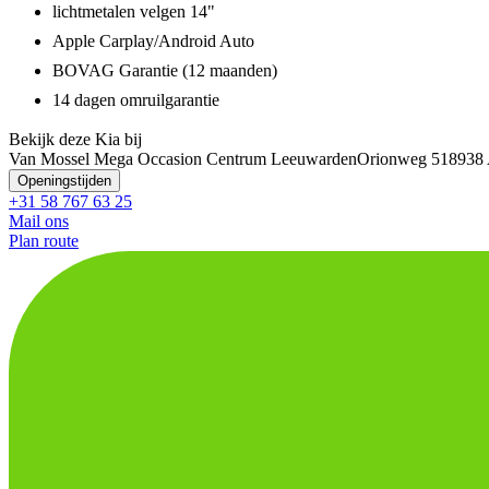
lichtmetalen velgen 14"
Apple Carplay/Android Auto
BOVAG Garantie (12 maanden)
14 dagen omruilgarantie
Bekijk deze Kia bij
Van Mossel Mega Occasion Centrum Leeuwarden
Orionweg 51
8938
Openingstijden
+31 58 767 63 25
Mail ons
Plan route