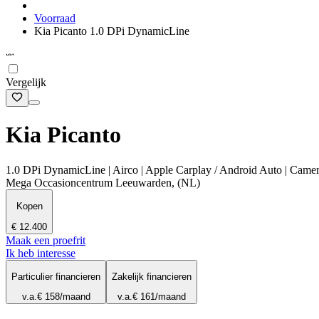
Voorraad
Kia Picanto 1.0 DPi DynamicLine
Vergelijk
Kia Picanto
1.0 DPi DynamicLine | Airco | Apple Carplay / Android Auto | Camer
Mega Occasioncentrum Leeuwarden, (NL)
Kopen
€ 12.400
Maak een proefrit
Ik heb interesse
Particulier financieren
Zakelijk financieren
v.a.
€ 158
/maand
v.a.
€ 161
/maand