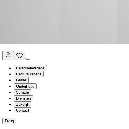
Van Mossel Automotive Group
Vestigingen
Werkplaatsplanner
Vacatures
Klantenservice
nl
- Nederlands
Personenwagens
Bedrijfswagens
Lease
Onderhoud
Schade
Diensten
Zakelijk
Contact
Terug