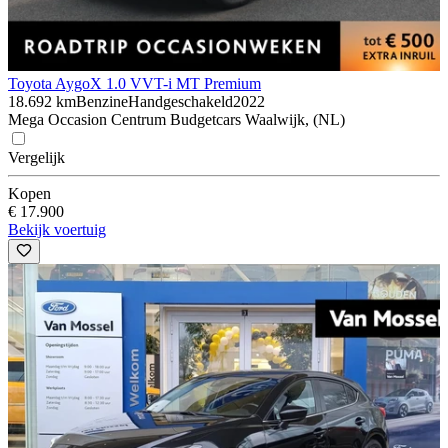
Toyota Aygo
X 1.0 VVT-i MT Premium
18.692 km
Benzine
Handgeschakeld
2022
Mega Occasion Centrum Budgetcars Waalwijk, (NL)
Vergelijk
Kopen
€ 17.900
Bekijk voertuig