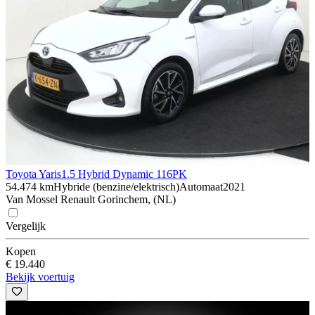
Toyota Yaris
1.5 Hybrid Dynamic 116PK
54.474 km
Hybride (benzine/elektrisch)
Automaat
2021
Van Mossel Renault Gorinchem, (NL)
Vergelijk
Kopen
€ 19.440
Bekijk voertuig