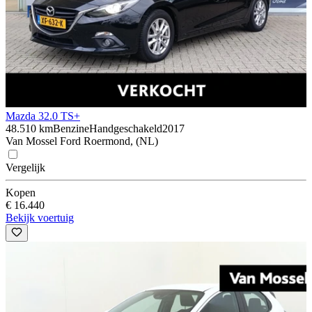
Mazda 3
2.0 TS+
48.510 km
Benzine
Handgeschakeld
2017
Van Mossel Ford Roermond, (NL)
Vergelijk
Kopen
€ 16.440
Bekijk voertuig