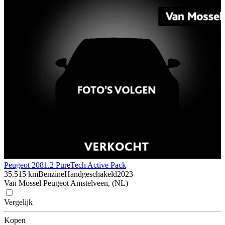
Peugeot 208
1.2 PureTech Active Pack
35.515 km
Benzine
Handgeschakeld
2023
Van Mossel Peugeot Amstelveen, (NL)
Vergelijk
Kopen