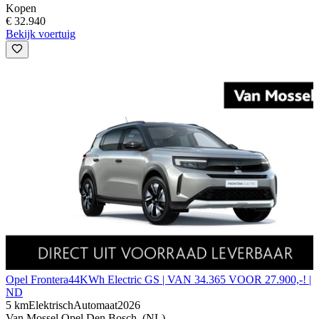
Kopen
€ 32.940
Bekijk voertuig
Opel Frontera
44KWh Electric GS | VAN 34.365 VOOR 27.900,-! |
ND
5 km
Elektrisch
Automaat
2026
Van Mossel Opel Den Bosch, (NL)