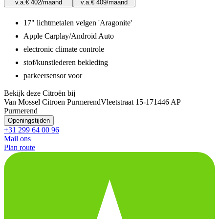
v.a.
€ 402
/maand
v.a.
€ 409
/maand
17" lichtmetalen velgen 'Aragonite'
Apple Carplay/Android Auto
electronic climate controle
stof/kunstlederen bekleding
parkeersensor voor
Bekijk deze Citroën bij
Van Mossel Citroen Purmerend
Vleetstraat 15-17
1446 AP
Purmerend
Openingstijden
+31 299 64 00 96
Mail ons
Plan route