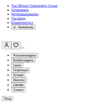
Van Mossel Automotive Group
Vestigingen
Werkplaatsplanner
Vacatures
Klantenservice
nl
- Nederlands
Personenwagens
Bedrijfswagens
Lease
Onderhoud
Schade
Diensten
Zakelijk
Contact
Terug