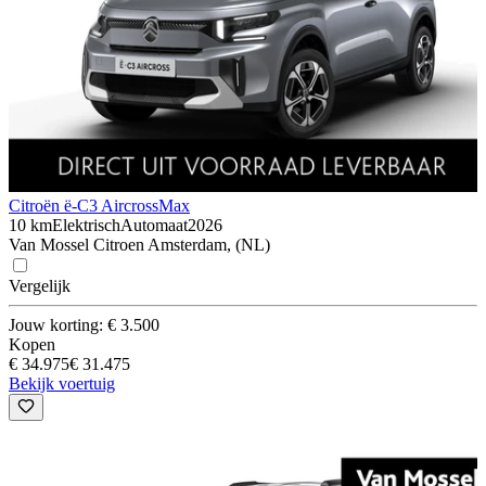
Citroën ë-C3 Aircross
Max
10 km
Elektrisch
Automaat
2026
Van Mossel Citroen Amsterdam, (NL)
Vergelijk
Jouw korting: € 3.500
Kopen
€ 34.975
€ 31.475
Bekijk voertuig