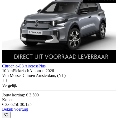
Citroën ë-C3 Aircross
Plus
10 km
Elektrisch
Automaat
2026
Van Mossel Citroen Amsterdam, (NL)
Vergelijk
Jouw korting: € 3.500
Kopen
€ 33.625
€ 30.125
Bekijk voertuig