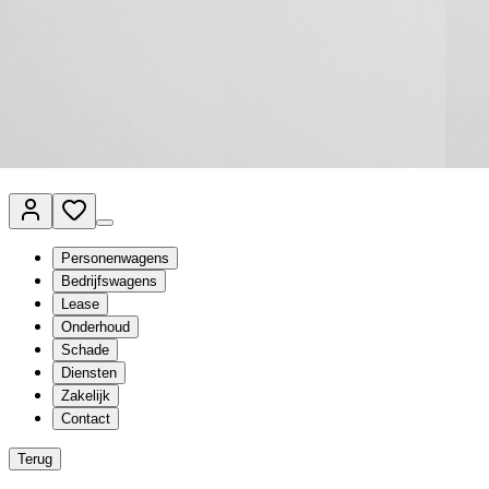
Van Mossel Automotive Group
Vestigingen
Werkplaatsplanner
Vacatures
Klantenservice
nl
- Nederlands
Personenwagens
Bedrijfswagens
Lease
Onderhoud
Schade
Diensten
Zakelijk
Contact
Terug