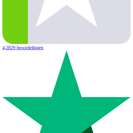
4,2
829 beoordelingen