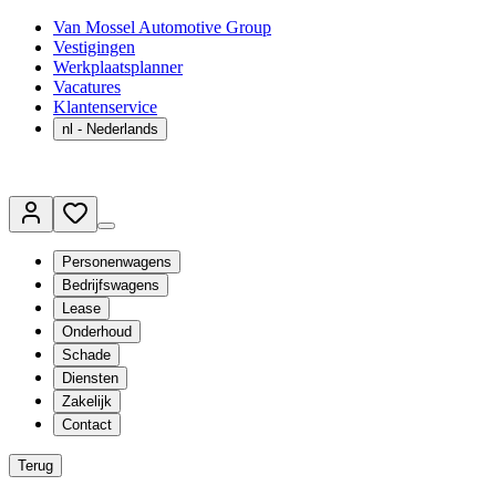
Van Mossel Automotive Group
Vestigingen
Werkplaatsplanner
Vacatures
Klantenservice
nl
- Nederlands
Personenwagens
Bedrijfswagens
Lease
Onderhoud
Schade
Diensten
Zakelijk
Contact
Terug