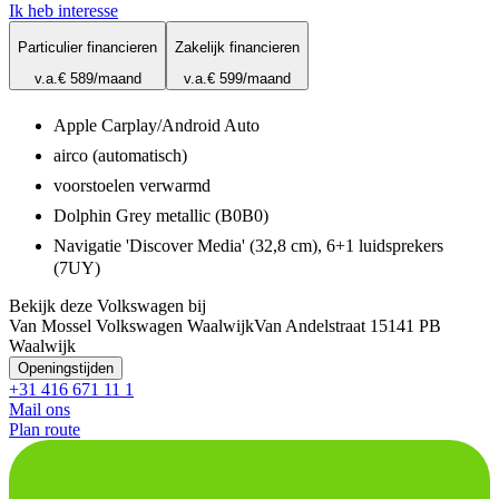
Ik heb interesse
Particulier financieren
Zakelijk financieren
v.a.
€ 589
/maand
v.a.
€ 599
/maand
Apple Carplay/Android Auto
airco (automatisch)
voorstoelen verwarmd
Dolphin Grey metallic (B0B0)
Navigatie 'Discover Media' (32,8 cm), 6+1 luidsprekers
(7UY)
Bekijk deze Volkswagen bij
Van Mossel Volkswagen Waalwijk
Van Andelstraat 1
5141 PB
Waalwijk
Openingstijden
+31 416 671 11 1
Mail ons
Plan route