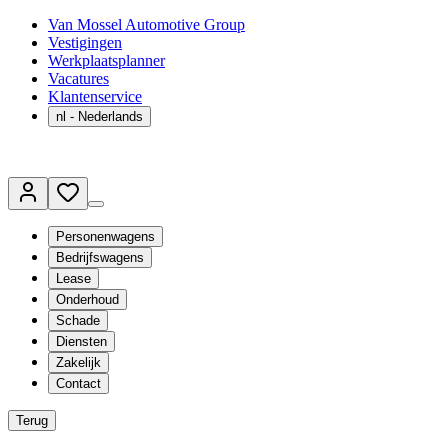
Van Mossel Automotive Group
Vestigingen
Werkplaatsplanner
Vacatures
Klantenservice
nl
- Nederlands
Personenwagens
Bedrijfswagens
Lease
Onderhoud
Schade
Diensten
Zakelijk
Contact
Terug