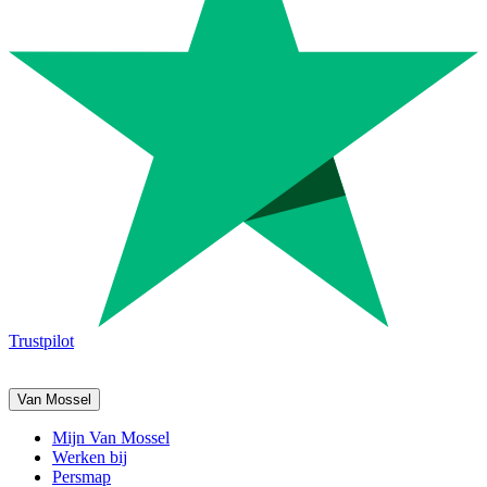
Trustpilot
Van Mossel
Mijn Van Mossel
Werken bij
Persmap