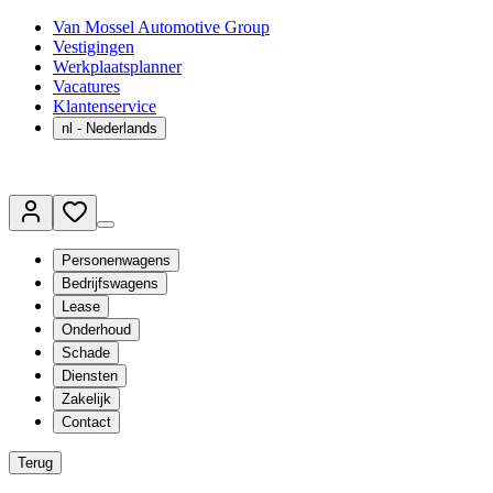
Van Mossel Automotive Group
Vestigingen
Werkplaatsplanner
Vacatures
Klantenservice
nl
- Nederlands
Personenwagens
Bedrijfswagens
Lease
Onderhoud
Schade
Diensten
Zakelijk
Contact
Terug