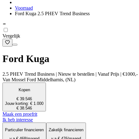
Voorraad
Ford Kuga 2.5 PHEV Trend Business
Vergelijk
Ford Kuga
2.5 PHEV Trend Business | Nieuw te bestellen | Vanaf Prijs | €1000,
Van Mossel Ford Middelharnis, (NL)
Kopen
€ 39.546
Jouw korting: € 1.000
€ 38.546
Maak een proefrit
Ik heb interesse
Particulier financieren
Zakelijk financieren
v.a.
€ 468
/maand
v.a.
€ 476
/maand